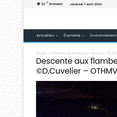
C
22
Grenoble
vendredi 7 août 2026
Actualités
Économie
Environnement
Accueil
Descente aux flambeaux – Val Cenis – 02.26
Descente aux flambe
©D.Cuvelier – OTHMV