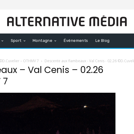
Sport
Montagne
Événements
Le Blog
 ©D.Cuvelier – OTHMV 7
Descente aux flambeaux - Val Cenis - 02.26 ©D.Cuvel
aux – Val Cenis – 02.26
 7