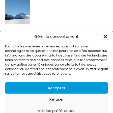
Gérer le consentement
Pour offrir les meilleures expériences, nous utilisons des
technologies telles que les cookies pour stocker et/ou accéder aux
informations des appareils. Le fait de consentir à ces technologies
Alternative Média est une agence de relations presse et de
nous permettra de traiter des données telles que le comportement
relations publiques basée à Grenoble. Depuis 1995, elle conçoit et
de navigation ou les ID uniques sur ce site. Le fait de ne pas
pilote des stratégies de visibilité en France et à l’international
consentir ou de retirer son consentement peut avoir un effet négatif
grâce à un réseau d’agences partenaires.
sur certaines caractéristiques et fonctions.
Contactez-nous :
info@alternativemedia.fr
Accepter
Refuser
Voir les préférences