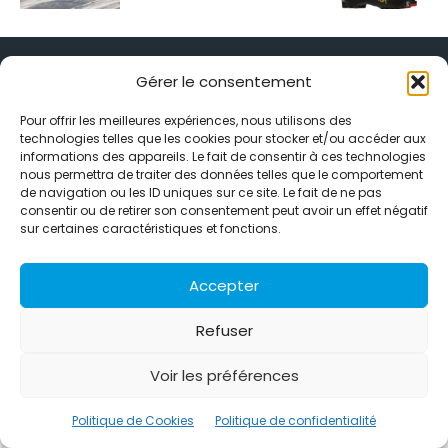
Gérer le consentement
Pour offrir les meilleures expériences, nous utilisons des
technologies telles que les cookies pour stocker et/ou accéder aux
Alternative Média est une agence de relations presse et de
informations des appareils. Le fait de consentir à ces technologies
relations publiques basée à Grenoble. Depuis 1995, elle conçoit et
nous permettra de traiter des données telles que le comportement
pilote des stratégies de visibilité en France et à l’international
de navigation ou les ID uniques sur ce site. Le fait de ne pas
grâce à un réseau d’agences partenaires.
consentir ou de retirer son consentement peut avoir un effet négatif
sur certaines caractéristiques et fonctions.
Contactez-nous :
info@alternativemedia.fr
Accepter
Refuser
© Copyright - Alternative Média
2026
Voir les préférences
Clients
Contact
International
Références
Politique de confidentialité
Politique de Cookies
Politique de Cookies
Politique de confidentialité