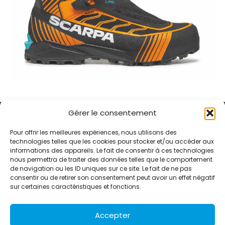
Gérer le consentement
Pour offrir les meilleures expériences, nous utilisons des
technologies telles que les cookies pour stocker et/ou accéder aux
informations des appareils. Le fait de consentir à ces technologies
Alternative Média est une agence de relations presse et de
nous permettra de traiter des données telles que le comportement
relations publiques basée à Grenoble. Depuis 1995, elle conçoit et
de navigation ou les ID uniques sur ce site. Le fait de ne pas
pilote des stratégies de visibilité en France et à l’international
consentir ou de retirer son consentement peut avoir un effet négatif
grâce à un réseau d’agences partenaires.
sur certaines caractéristiques et fonctions.
Contactez-nous :
info@alternativemedia.fr
Accepter