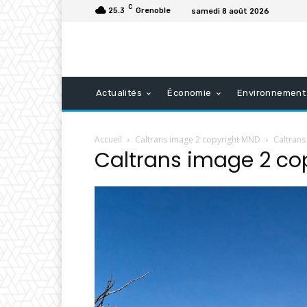
C
25.3
Grenoble
samedi 8 août 2026
Actualités
Économie
Environnement
Accueil
Caltrans image 2 copyright MND
Caltrans
Caltrans image 2 co