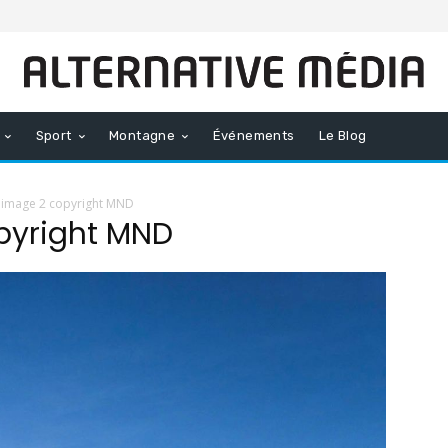
Sport
Montagne
Événements
Le Blog
 image 2 copyright MND
pyright MND