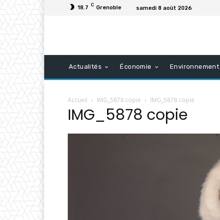
C
18.7
Grenoble
samedi 8 août 2026
Actualités
Économie
Environnement
Accueil
IMG_5878 copie
IMG_5878 copie
IMG_5878 copie