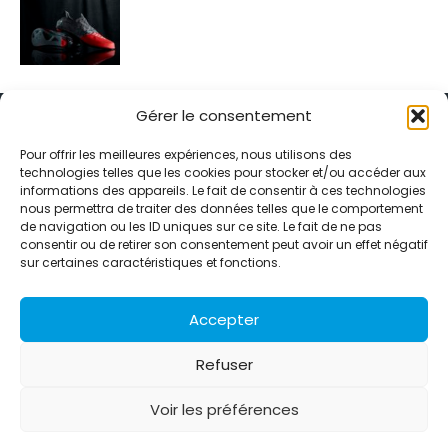
Gérer le consentement
Pour offrir les meilleures expériences, nous utilisons des
technologies telles que les cookies pour stocker et/ou accéder aux
informations des appareils. Le fait de consentir à ces technologies
Alternative Média est une agence de relations presse et de
nous permettra de traiter des données telles que le comportement
relations publiques basée à Grenoble. Depuis 1995, elle conçoit et
de navigation ou les ID uniques sur ce site. Le fait de ne pas
pilote des stratégies de visibilité en France et à l’international
consentir ou de retirer son consentement peut avoir un effet négatif
grâce à un réseau d’agences partenaires.
sur certaines caractéristiques et fonctions.
Contactez-nous :
info@alternativemedia.fr
Accepter
Refuser
Voir les préférences
© Copyright - Alternative Média
2026