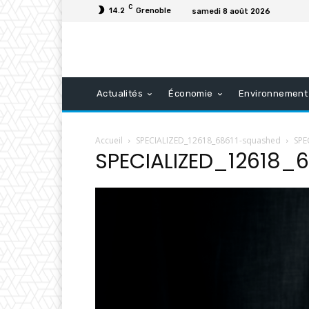
C
14.2
Grenoble
samedi 8 août 2026
Actualités
Économie
Environnement
Accueil
SPECIALIZED_12618_68611-squashed
SPE
SPECIALIZED_12618_