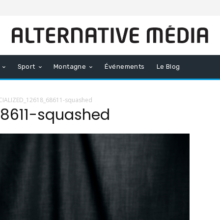
Sport
Montagne
Événements
Le Blog
CIALIZED_12618_68611-squashed
68611-squashed