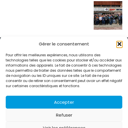
Gérer le consentement
Pour offrir les meilleures expériences, nous utilisons des
technologies telles que les cookies pour stocker et/ou accéder aux
informations des appareils. Le fait de consentir à ces technologies
Alternative Média est une agence de relations presse et de
nous permettra de traiter des données telles que le comportement
relations publiques basée à Grenoble. Depuis 1995, elle conçoit et
de navigation ou les ID uniques sur ce site. Le fait de ne pas
pilote des stratégies de visibilité en France et à l’international
consentir ou de retirer son consentement peut avoir un effet négatif
grâce à un réseau d’agences partenaires.
sur certaines caractéristiques et fonctions.
Contactez-nous :
info@alternativemedia.fr
Accepter
Refuser
Voir les préférences