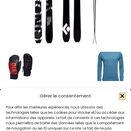
Gérer le consentement
Pour offrir les meilleures expériences, nous utilisons des
technologies telles que les cookies pour stocker et/ou accéder aux
informations des appareils. Le fait de consentir à ces technologies
Alternative Média est une agence de relations presse et de
nous permettra de traiter des données telles que le comportement
relations publiques basée à Grenoble. Depuis 1995, elle conçoit et
de navigation ou les ID uniques sur ce site. Le fait de ne pas
pilote des stratégies de visibilité en France et à l’international