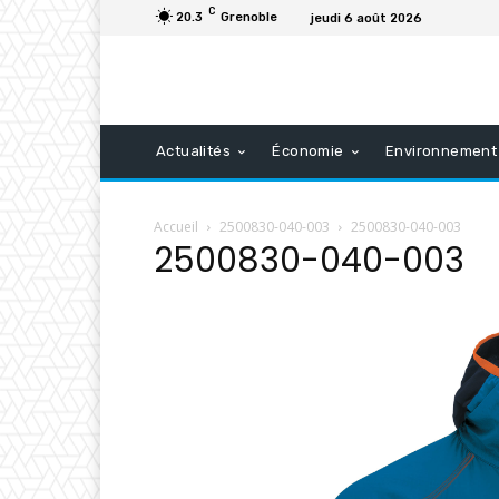
C
20.3
Grenoble
jeudi 6 août 2026
Actualités
Économie
Environnement
Accueil
2500830-040-003
2500830-040-003
2500830-040-003