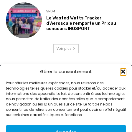
SPORT
Le Wasted Watts Tracker
d’Aeroscale remporte un Prix au
concours INOSPORT
Voir plus
Gérer le consentement
Pour offrir les meilleures expériences, nous utilisons des
technologies telles que les cookies pour stocker et/ou accéder aux
informations des appareils. Le fait de consentir à ces technologies
Alternative Média est une agence de relations presse et de
nous permettra de traiter des données telles que le comportement
relations publiques basée à Grenoble. Depuis 1995, elle conçoit et
de navigation ou les ID uniques sur ce site. Le fait de ne pas
pilote des stratégies de visibilité en France et à l’international
consentir ou de retirer son consentement peut avoir un effet négatif
grâce à un réseau d’agences partenaires.
sur certaines caractéristiques et fonctions.
Contactez-nous :
info@alternativemedia.fr
Accepter