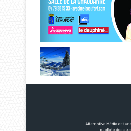
Alternative Média est une
et pilote des str