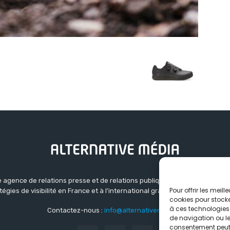
 agence de relations presse et de relations publiques basée à Grenoble.
Pour offrir les meil
atégies de visibilité en France et à l’international grâce à un réseau d’ag
cookies pour stocke
à ces technologies
Contactez-nous :
info@alternativemedia.fr
de navigation ou les
consentement peut a