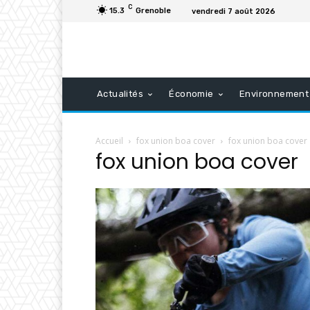
C
15.3
Grenoble
vendredi 7 août 2026
Actualités
Économie
Environnement
Accueil
fox union boa cover
fox union boa cover
fox union boa cover