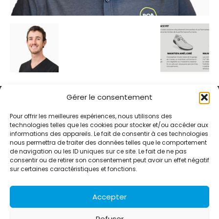
Gérer le consentement
Pour offrir les meilleures expériences, nous utilisons des
technologies telles que les cookies pour stocker et/ou accéder aux
informations des appareils. Le fait de consentir à ces technologies
Alternative Média est une agence de relations presse et de
nous permettra de traiter des données telles que le comportement
relations publiques basée à Grenoble. Depuis 1995, elle conçoit et
de navigation ou les ID uniques sur ce site. Le fait de ne pas
pilote des stratégies de visibilité en France et à l’international
consentir ou de retirer son consentement peut avoir un effet négatif
grâce à un réseau d’agences partenaires.
sur certaines caractéristiques et fonctions.
Contactez-nous :
info@alternativemedia.fr
Accepter
Refuser