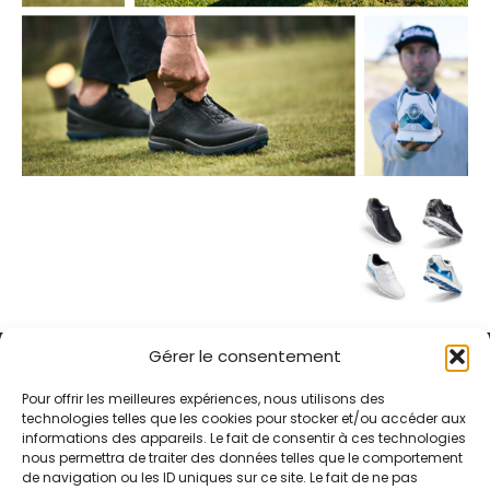
Gérer le consentement
Pour offrir les meilleures expériences, nous utilisons des
technologies telles que les cookies pour stocker et/ou accéder aux
informations des appareils. Le fait de consentir à ces technologies
Alternative Média est une agence de relations presse et de
nous permettra de traiter des données telles que le comportement
relations publiques basée à Grenoble. Depuis 1995, elle conçoit et
de navigation ou les ID uniques sur ce site. Le fait de ne pas
pilote des stratégies de visibilité en France et à l’international