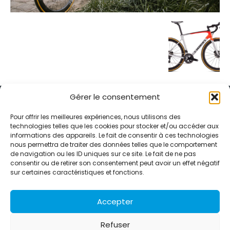
Gérer le consentement
Pour offrir les meilleures expériences, nous utilisons des
technologies telles que les cookies pour stocker et/ou accéder aux
informations des appareils. Le fait de consentir à ces technologies
Alternative Média est une agence de relations presse et de
nous permettra de traiter des données telles que le comportement
relations publiques basée à Grenoble. Depuis 1995, elle conçoit et
de navigation ou les ID uniques sur ce site. Le fait de ne pas
pilote des stratégies de visibilité en France et à l’international
consentir ou de retirer son consentement peut avoir un effet négatif
grâce à un réseau d’agences partenaires.
sur certaines caractéristiques et fonctions.
Contactez-nous :
info@alternativemedia.fr
Accepter
Refuser