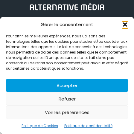
Alternative Média est une agence de relations presse et de
Gérer le consentement
relations publiques basée à Grenoble. Depuis 1995, elle conçoit et
pilote des stratégies de visibilité en France et à l’international
Pour offrir les meilleures expériences, nous utilisons des
grâce à un réseau d’agences partenaires.
technologies telles que les cookies pour stocker et/ou accéder aux
informations des appareils. Le fait de consentir à ces technologies
Contactez-nous :
info@alternativemedia.fr
nous permettra de traiter des données telles que le comportement
de navigation ou les ID uniques sur ce site. Le fait de ne pas
consentir ou de retirer son consentement peut avoir un effet négatif
sur certaines caractéristiques et fonctions.
Accepter
© Copyright - Alternative Média
2026
Clients
Contact
International
Références
Refuser
Politique de confidentialité
Politique de Cookies
Voir les préférences
Politique de Cookies
Politique de confidentialité