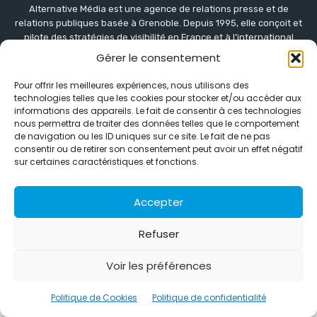
Alternative Média est une agence de relations presse et de
relations publiques basée à Grenoble. Depuis 1995, elle conçoit et
pilote des stratégies de visibilité en France et à l’international
grâce à un réseau d’agences partenaires.
Gérer le consentement
Contactez-nous :
info@alternativemedia.fr
Pour offrir les meilleures expériences, nous utilisons des
technologies telles que les cookies pour stocker et/ou accéder aux
informations des appareils. Le fait de consentir à ces technologies
nous permettra de traiter des données telles que le comportement
de navigation ou les ID uniques sur ce site. Le fait de ne pas
consentir ou de retirer son consentement peut avoir un effet négatif
sur certaines caractéristiques et fonctions.
© Copyright - Alternative Média
2026
Clients
Contact
International
Références
Accepter
Politique de confidentialité
Politique de Cookies
Refuser
Voir les préférences
Politique de Cookies
Politique de confidentialité