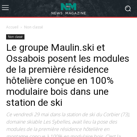
Accueil
Non classé
Non classé
Le groupe Maulin.ski et
Ossabois posent les modules
de la première résidence
hôtelière conçue en 100%
modulaire bois dans une
station de ski
Ce vendredi 29 mai dans la station de ski du Corbier (73),
domaine skiable Les Sybelles, avait lieu la pose des
modules de la première résidence hôtelière en
montagne conçue à 100% en modulaire bois. C’est la