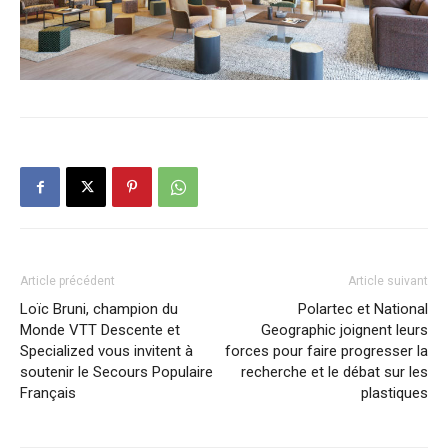
Article précédent
Article suivant
Loïc Bruni, champion du
Polartec et National
Monde VTT Descente et
Geographic joignent leurs
Specialized vous invitent à
forces pour faire progresser la
soutenir le Secours Populaire
recherche et le débat sur les
Français
plastiques