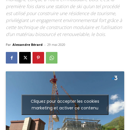
première fois dans une station de ski qu’un tel procédé
est utilisé pour construire une résidence de tourisme,
privilégiant un engagement environnemental fort grâce à
cette technique de construction modulaire et l’utilisation
d’un matériau biosourcé et renouvelable, le bois.
Par
Alexandre Bérard
-
29 mai 2020
Cliquez pour accepter les cookies
marketing et activer ce contenu