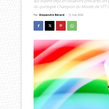
qui étaient déjà en situations précaires ont
du quintuple Champion du Monde de VTT des
Par
Alexandre Bérard
-
12 mai 2020