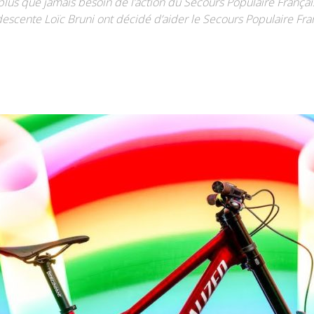
 plus que jamais besoin de l’action du Secours Populaire Françai
cente Loïc Bruni ont décidé d’aider le Secours Populaire Fran