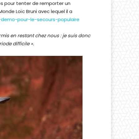
es pour tenter de remporter un
nde Loïc Bruni avec lequel il a
un-demo-pour-le-secours-populaire
mis en restant chez nous : je suis donc
de difficile ».