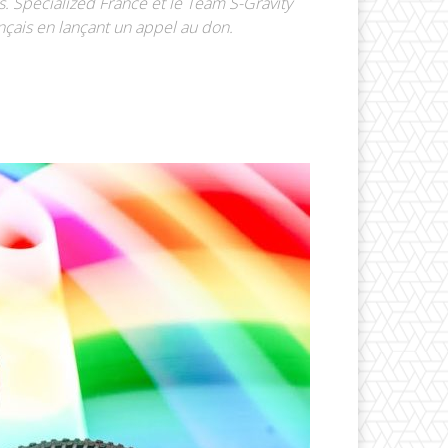
s. Specialized France et le Team S-Gravity
çais en lançant un appel au don.