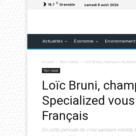
C
18.7
Grenoble
samedi 8 août 2026
Actualités
Économie
Environnement
Accueil
Non classé
Loïc Bruni, champion du Monde
Non classé
Loïc Bruni, cha
Specialized vous 
Français
En cette période de crise sanitaire inédite,