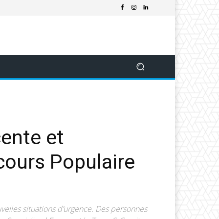
ente et
ecours Populaire
ouvelles situations d’urgence. Des personnes