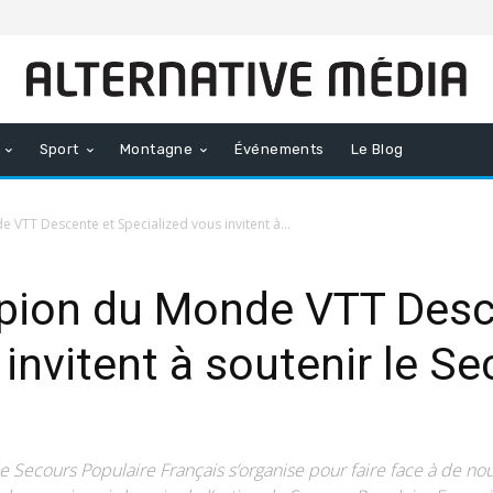
Sport
Montagne
Événements
Le Blog
 VTT Descente et Specialized vous invitent à...
mpion du Monde VTT Desc
invitent à soutenir le S
 le Secours Populaire Français s’organise pour faire face à de n