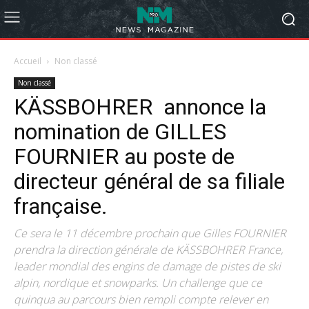
Accueil
Non classé
Non classé
KÄSSBOHRER annonce la
nomination de GILLES
FOURNIER au poste de
directeur général de sa filiale
française.
Ce sera le 11 décembre prochain que Gilles FOURNIER
prendra la direction générale de KÄSSBOHRER France,
leader mondial des engins de damage de pistes de ski
alpin, nordique et snowparks. Un challenge que ce
quinqua au parcours bien rempli compte relever en