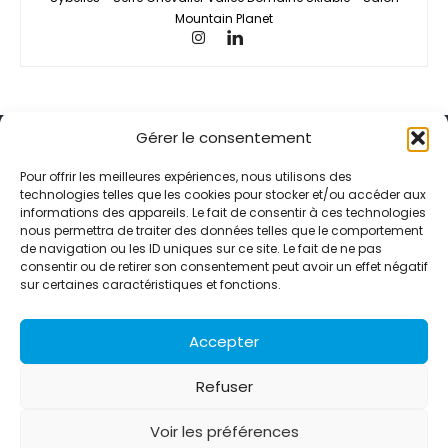
Mountain Planet
Gérer le consentement
Pour offrir les meilleures expériences, nous utilisons des
technologies telles que les cookies pour stocker et/ou accéder aux
informations des appareils. Le fait de consentir à ces technologies
Alternative Média est une agence de relations presse et de
nous permettra de traiter des données telles que le comportement
relations publiques basée à Grenoble. Depuis 1995, elle conçoit et
de navigation ou les ID uniques sur ce site. Le fait de ne pas
pilote des stratégies de visibilité en France et à l’international
consentir ou de retirer son consentement peut avoir un effet négatif
grâce à un réseau d’agences partenaires.
sur certaines caractéristiques et fonctions.
Contactez-nous :
info@alternativemedia.fr
Accepter
Refuser
Voir les préférences
© Copyright - Alternative Média
2026