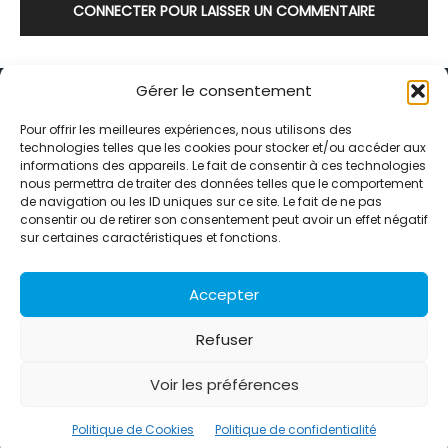
CONNECTER POUR LAISSER UN COMMENTAIRE
Gérer le consentement
Pour offrir les meilleures expériences, nous utilisons des
technologies telles que les cookies pour stocker et/ou accéder aux
informations des appareils. Le fait de consentir à ces technologies
Alternative Média est une agence de relations presse et de
nous permettra de traiter des données telles que le comportement
relations publiques basée à Grenoble. Depuis 1995, elle conçoit et
de navigation ou les ID uniques sur ce site. Le fait de ne pas
pilote des stratégies de visibilité en France et à l’international
consentir ou de retirer son consentement peut avoir un effet négatif
grâce à un réseau d’agences partenaires.
sur certaines caractéristiques et fonctions.
Contactez-nous :
info@alternativemedia.fr
Accepter
Refuser
Voir les préférences
© Copyright - Alternative Média
2026
Clients
Contact
International
Références
Politique de Cookies
Politique de confidentialité
Politique de confidentialité
Politique de Cookies