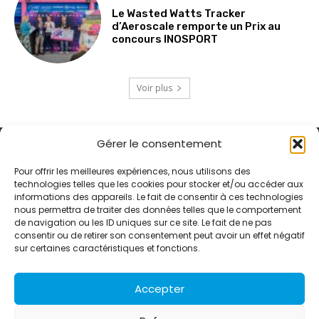
Le Wasted Watts Tracker
d’Aeroscale remporte un Prix au
concours INOSPORT
Voir plus
Gérer le consentement
Pour offrir les meilleures expériences, nous utilisons des
technologies telles que les cookies pour stocker et/ou accéder aux
informations des appareils. Le fait de consentir à ces technologies
Alternative Média est une agence de relations presse et de
nous permettra de traiter des données telles que le comportement
relations publiques basée à Grenoble. Depuis 1995, elle conçoit et
de navigation ou les ID uniques sur ce site. Le fait de ne pas
pilote des stratégies de visibilité en France et à l’international
consentir ou de retirer son consentement peut avoir un effet négatif
grâce à un réseau d’agences partenaires.
sur certaines caractéristiques et fonctions.
Contactez-nous :
info@alternativemedia.fr
Accepter