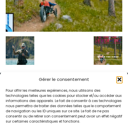
Gérer le consentement
Pour offrir les meilleures expériences, nous utilisons des
technologies telles que les cookies pour stocker et/ou accéder aux
informations des appareils. Le fait de consentir à ces technologies
Alternative Média est une agence de relations presse et de
nous permettra de traiter des données telles que le comportement
relations publiques basée à Grenoble. Depuis 1995, elle conçoit et
de navigation ou les ID uniques sur ce site. Le fait de ne pas
pilote des stratégies de visibilité en France et à l’international
consentir ou de retirer son consentement peut avoir un effet négatif
grâce à un réseau d’agences partenaires.
sur certaines caractéristiques et fonctions.