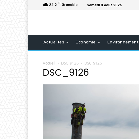
C
24.2
Grenoble
samedi 8 août 2026
Actualités
Économie
Environnement
Accueil
DSC_9126
DSC_9126
DSC_9126