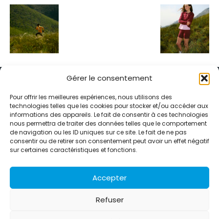
Gérer le consentement
Pour offrir les meilleures expériences, nous utilisons des
technologies telles que les cookies pour stocker et/ou accéder aux
informations des appareils. Le fait de consentir à ces technologies
Alternative Média est une agence de relations presse et de
nous permettra de traiter des données telles que le comportement
relations publiques basée à Grenoble. Depuis 1995, elle conçoit et
de navigation ou les ID uniques sur ce site. Le fait de ne pas
pilote des stratégies de visibilité en France et à l’international
consentir ou de retirer son consentement peut avoir un effet négatif
grâce à un réseau d’agences partenaires.
sur certaines caractéristiques et fonctions.
Contactez-nous :
info@alternativemedia.fr
Accepter
Refuser