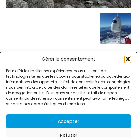
Gérer le consentement
Pour offrir les meilleures expériences, nous utilisons des
technologies telles que les cookies pour stocker et/ou accéder aux
informations des appareils. Le fait de consentir à ces technologies
Alternative Média est une agence de relations presse et de
nous permettra de traiter des données telles que le comportement
relations publiques basée à Grenoble. Depuis 1995, elle conçoit et
de navigation ou les ID uniques sur ce site. Le fait de ne pas
pilote des stratégies de visibilité en France et à l’international
consentir ou de retirer son consentement peut avoir un effet négatif
grâce à un réseau d’agences partenaires.
sur certaines caractéristiques et fonctions.
Contactez-nous :
info@alternativemedia.fr
Accepter
Refuser