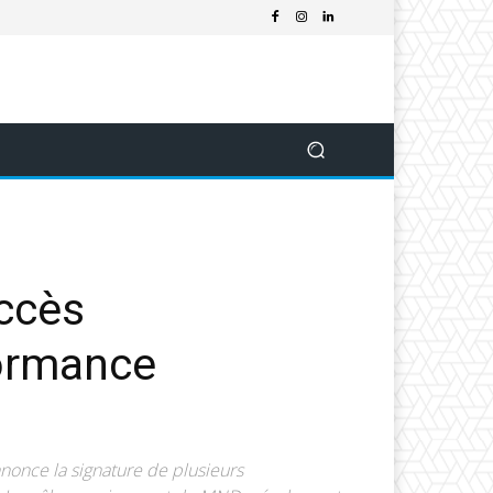
ccès
formance
nonce la signature de plusieurs