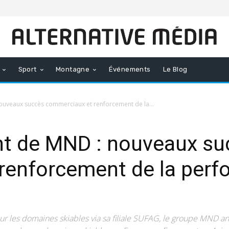
Sport
Montagne
Événements
Le Blog
uveaux succès commerciaux et renforcement de la...
t de MND : nouveaux su
renforcement de la per
r les domaines skiables via sa filiale SUFAG, le groupe MND an