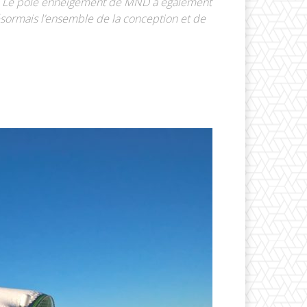
e. Le pôle enneigement de MND a également
désormais l’ensemble de la conception et de