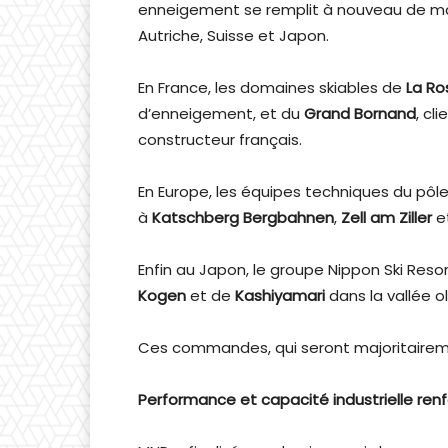
enneigement se remplit à nouveau de ma
Autriche, Suisse et Japon.
En France, les domaines skiables de
La Ro
d’enneigement, et du
Grand Bornand
, cl
constructeur français.
En Europe, les équipes techniques du p
à
Katschberg Bergbahnen
,
Zell am Ziller
e
Enfin au Japon, le groupe Nippon Ski Re
Kogen
et de
Kashiyamari
dans la vallée 
Ces commandes, qui seront majoritairement
Performance et capacité industrielle renf