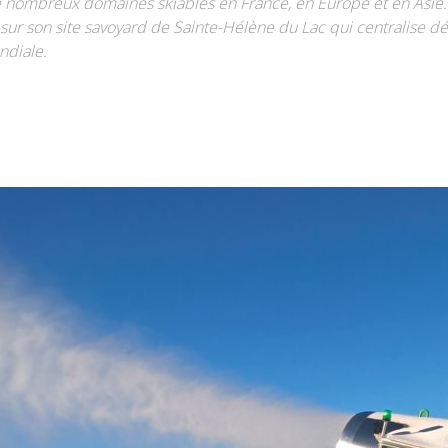
 nombreux domaines skiables en France, en Europe et en Asi
le sur son site savoyard de Sainte-Hélène du Lac qui centralise 
ndiale.