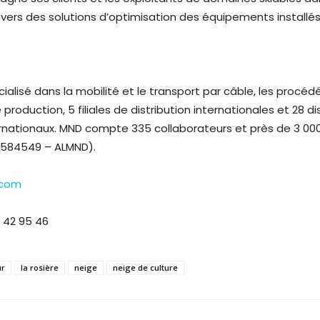
avers des solutions d’optimisation des équipements installés
ialisé dans la mobilité et le transport par câble, les procéd
roduction, 5 filiales de distribution internationales et 28 
rnationaux. MND compte 335 collaborateurs et près de 3 000
11584549 – ALMND).
.com
 42 95 46
ur
la rosière
neige
neige de culture