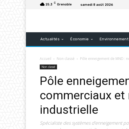
C
25.3
Grenoble
samedi 8 août 2026
Actualités
Économie
Environnement
Accueil
Non classé
Pôle enneigement de MND : no
Non classé
Pôle enneigemen
commerciaux et 
industrielle
Spécialiste des systèmes d’enneigement pou