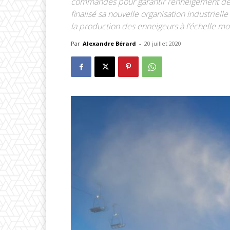
commandes pour garantir l’enneigement de
finalisé sa nouvelle organisation industriel
la production des enneigeurs à l’échelle mo
Par
Alexandre Bérard
-
20 juillet 2020