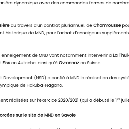
nière dynamique avec des commandes fermes de nombreux d
sière
au travers d’un contrat pluriannuel, de
Chamrousse
pou
ient historique de MND, pour l’achat d’enneigeurs supplément
ôle enneigement de MND vont notamment intervenir à
La Thuil
t
Fiss
en Autriche, ainsi qu’à
Ovronnaz
en Suisse.
sort Development (NSD) a confié à MND la réalisation des s
olympique de Hakuba-Nagano.
er
 réalisées sur l’exercice 2020/2021 (qui a débuté le 1
juil
orcées sur le site de MND en Savoie