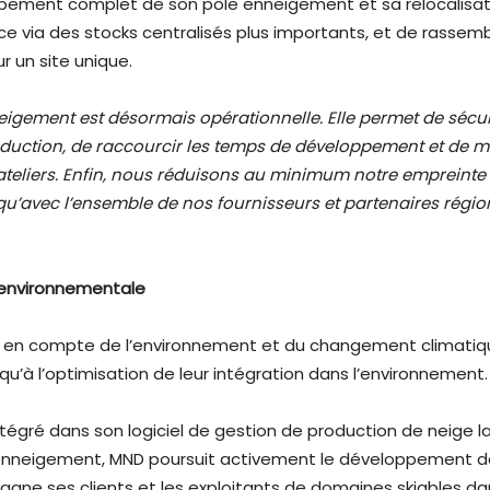
oupement complet de son pôle enneigement et sa relocalisatio
vice via des stocks centralisés plus importants, et de rassem
r un site unique.
eigement est désormais opérationnelle. Elle permet de sécu
roduction, de raccourcir les temps de développement et de 
teliers. Enfin, nous réduisons au minimum notre empreinte 
i qu’avec l’ensemble de nos fournisseurs et partenaires région
 environnementale
e en compte de l’environnement et du changement climatique,
qu’à l’optimisation de leur intégration dans l’environnement.
tégré dans son logiciel de gestion de production de neige l
enneigement, MND poursuit activement le développement de s
gne ses clients et les exploitants de domaines skiables da