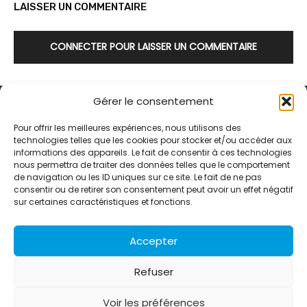
LAISSER UN COMMENTAIRE
CONNECTER POUR LAISSER UN COMMENTAIRE
Gérer le consentement
Pour offrir les meilleures expériences, nous utilisons des
technologies telles que les cookies pour stocker et/ou accéder aux
informations des appareils. Le fait de consentir à ces technologies
Alternative Média est une agence de relations presse et de
nous permettra de traiter des données telles que le comportement
relations publiques basée à Grenoble. Depuis 1995, elle conçoit et
de navigation ou les ID uniques sur ce site. Le fait de ne pas
pilote des stratégies de visibilité en France et à l’international
consentir ou de retirer son consentement peut avoir un effet négatif
grâce à un réseau d’agences partenaires.
sur certaines caractéristiques et fonctions.
Contactez-nous :
info@alternativemedia.fr
Accepter
Refuser
Voir les préférences