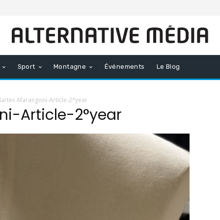
Sport
Montagne
Événements
Le Blog
lartec-Marangoni-Article-2°year
i-Article-2°year