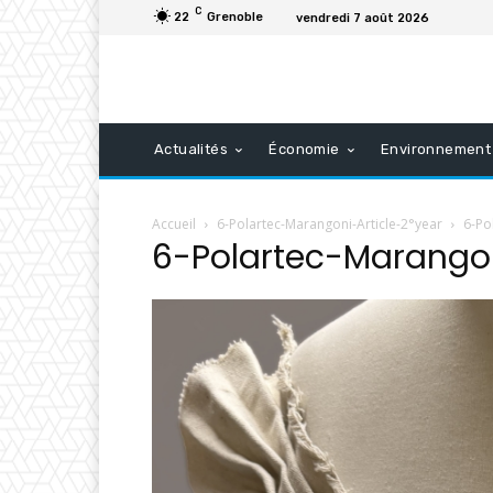
C
22
Grenoble
vendredi 7 août 2026
Actualités
Économie
Environnement
Accueil
6-Polartec-Marangoni-Article-2°year
6-Po
6-Polartec-Marangon