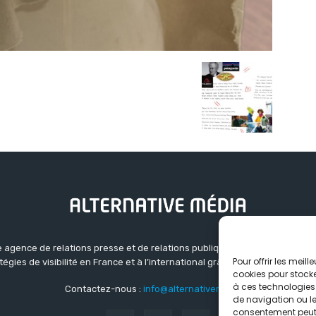
 agence de relations presse et de relations publiques basée à Grenoble.
Pour offrir les meil
atégies de visibilité en France et à l’international grâce à un réseau d’ag
cookies pour stocke
à ces technologies
Contactez-nous :
info@alternativemedia.fr
de navigation ou les
consentement peut a