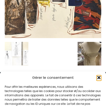
Gérer le consentement
Pour offrir les meilleures expériences, nous utilisons des
technologies telles que les cookies pour stocker et/ou accéder aux
informations des appareils. Le fait de consentir à ces technologies
Alternative Média est une agence de relations presse et de
nous permettra de traiter des données telles que le comportement
relations publiques basée à Grenoble. Depuis 1995, elle conçoit et
de navigation ou les ID uniques sur ce site. Le fait de ne pas
pilote des stratégies de visibilité en France et à l’international