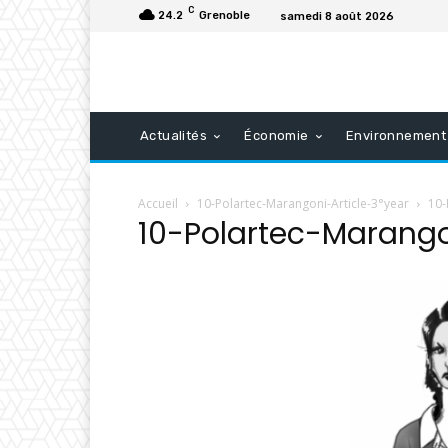
C
24.2
Grenoble
samedi 8 août 2026
Actualités
Économie
Environnement
Accueil
10-Polartec-Marangoni-Article-3°year
10-
10-Polartec-Marango