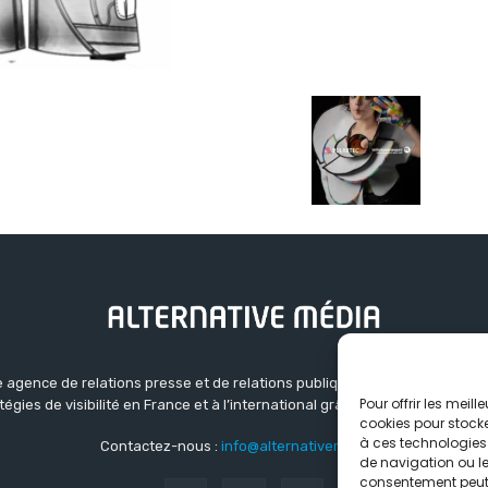
 agence de relations presse et de relations publiques basée à Grenoble.
Pour offrir les meil
atégies de visibilité en France et à l’international grâce à un réseau d’ag
cookies pour stocke
à ces technologies
Contactez-nous :
info@alternativemedia.fr
de navigation ou les
consentement peut a