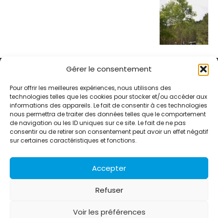
Gérer le consentement
Pour offrir les meilleures expériences, nous utilisons des
technologies telles que les cookies pour stocker et/ou accéder aux
informations des appareils. Le fait de consentir à ces technologies
Alternative Média est une agence de relations presse et de
nous permettra de traiter des données telles que le comportement
relations publiques basée à Grenoble. Depuis 1995, elle conçoit et
de navigation ou les ID uniques sur ce site. Le fait de ne pas
pilote des stratégies de visibilité en France et à l’international
consentir ou de retirer son consentement peut avoir un effet négatif
grâce à un réseau d’agences partenaires.
sur certaines caractéristiques et fonctions.
Contactez-nous :
info@alternativemedia.fr
Accepter
Refuser
Voir les préférences