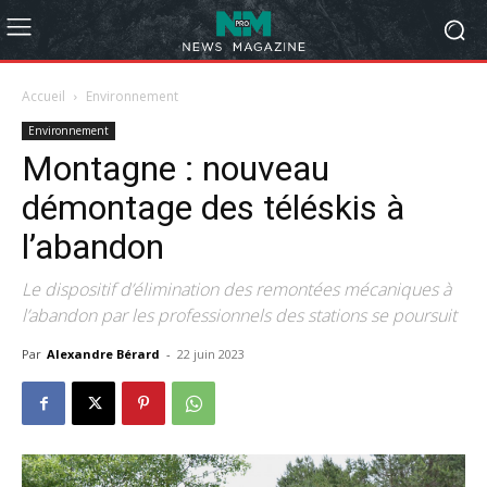
Accueil
Environnement
Environnement
Montagne : nouveau
démontage des téléskis à
l’abandon
Le dispositif d’élimination des remontées mécaniques à
l’abandon par les professionnels des stations se poursuit
Par
Alexandre Bérard
-
22 juin 2023