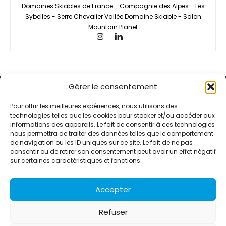
Domaines Skiables de France - Compagnie des Alpes - Les
Sybelles - Serre Chevalier Vallée Domaine Skiable - Salon
Mountain Planet
Gérer le consentement
Pour offrir les meilleures expériences, nous utilisons des
technologies telles que les cookies pour stocker et/ou accéder aux
informations des appareils. Le fait de consentir à ces technologies
Alternative Média est une agence de relations presse et de
nous permettra de traiter des données telles que le comportement
relations publiques basée à Grenoble. Depuis 1995, elle conçoit et
de navigation ou les ID uniques sur ce site. Le fait de ne pas
pilote des stratégies de visibilité en France et à l’international
consentir ou de retirer son consentement peut avoir un effet négatif
grâce à un réseau d’agences partenaires.
sur certaines caractéristiques et fonctions.
Contactez-nous :
info@alternativemedia.fr
Accepter
Refuser