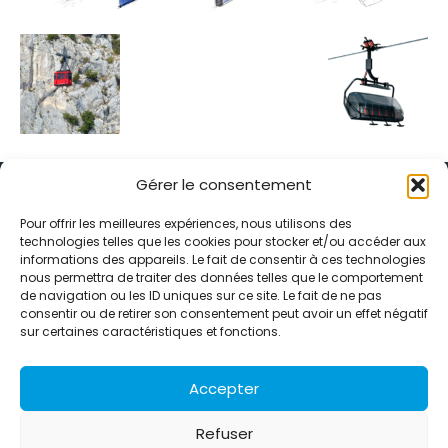
Gérer le consentement
Pour offrir les meilleures expériences, nous utilisons des
technologies telles que les cookies pour stocker et/ou accéder aux
informations des appareils. Le fait de consentir à ces technologies
Alternative Média est une agence de relations presse et de
nous permettra de traiter des données telles que le comportement
relations publiques basée à Grenoble. Depuis 1995, elle conçoit et
de navigation ou les ID uniques sur ce site. Le fait de ne pas
pilote des stratégies de visibilité en France et à l’international
consentir ou de retirer son consentement peut avoir un effet négatif
grâce à un réseau d’agences partenaires.
sur certaines caractéristiques et fonctions.
Contactez-nous :
info@alternativemedia.fr
Accepter
Refuser