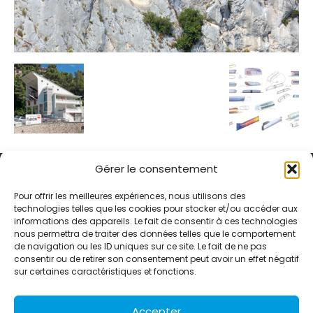
Gérer le consentement
Pour offrir les meilleures expériences, nous utilisons des
technologies telles que les cookies pour stocker et/ou accéder aux
informations des appareils. Le fait de consentir à ces technologies
Alternative Média est une agence de relations presse et de
nous permettra de traiter des données telles que le comportement
relations publiques basée à Grenoble. Depuis 1995, elle conçoit et
de navigation ou les ID uniques sur ce site. Le fait de ne pas
pilote des stratégies de visibilité en France et à l’international
consentir ou de retirer son consentement peut avoir un effet négatif
grâce à un réseau d’agences partenaires.
sur certaines caractéristiques et fonctions.
Contactez-nous :
info@alternativemedia.fr
Accepter