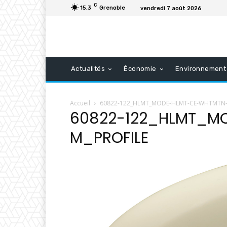
C
15.3
Grenoble
vendredi 7 août 2026
Actualités
Économie
Environnement
Accueil
60822-122_HLMT_MODE-HLMT-CE-WHTMTN-
60822-122_HLMT_M
M_PROFILE