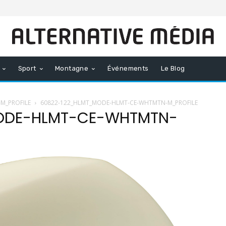
Sport
Montagne
Événements
Le Blog
M_PROFILE
60822-122_HLMT_MODE-HLMT-CE-WHTMTN-M_PROFILE
ODE-HLMT-CE-WHTMTN-