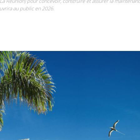
Réunion) pour concevoir, construire et assurer la maintenance
ouvrira au public en 2026.