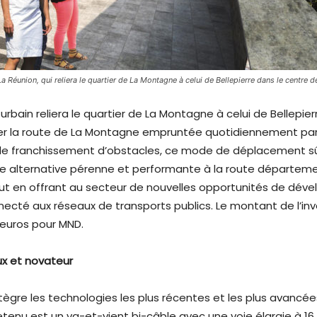
 Réunion, qui reliera le quartier de La Montagne à celui de Bellepierre dans le centre d
rbain reliera le quartier de La Montagne à celui de Bellepierr
 la route de La Montagne empruntée quotidiennement par un
de franchissement d’obstacles, ce mode de déplacement sûr, 
 alternative pérenne et performante à la route départemental
out en offrant au secteur de nouvelles opportunités de dé
nnecté aux réseaux de transports publics. Le montant de l’i
d’euros pour MND.
ux et novateur
ègre les technologies les plus récentes et les plus avancées
etenu est un va-et-vient bi-câble avec une voie élargie à 1