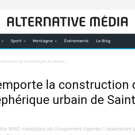
Sport
Montagne
Événements
Le Blog
nstruction de la 2ème ligne du réseau...
emporte la construction 
éphérique urbain de Saint
câble MND, mandataire du Groupement Payenke1 rassemblant six 