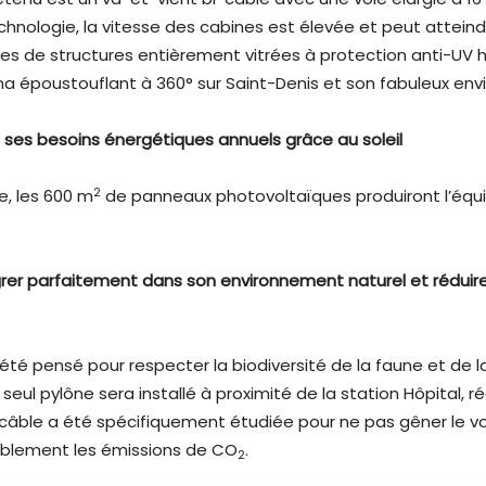
chnologie, la vitesse des cabines est élevée et peut attein
 de structures entièrement vitrées à protection anti-UV hau
a époustouflant à 360° sur Saint-Denis et son fabuleux en
e ses besoins énergétiques annuels grâce au soleil
2
ie, les 600 m
de panneaux photovoltaïques produiront l’équ
grer parfaitement dans son environnement naturel et réduire
té pensé pour respecter la biodiversité de la faune et de la 
 seul pylône sera installé à proximité de la station Hôpital, 
u câble a été spécifiquement étudiée pour ne pas gêner le 
rablement les émissions de CO
.
2