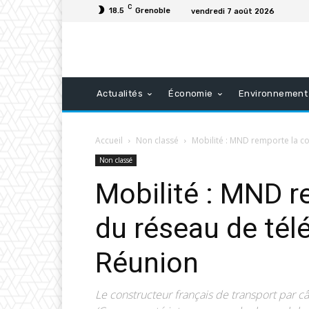
C
18.5
Grenoble
vendredi 7 août 2026
Actualités
Économie
Environnement
Accueil
Non classé
Mobilité : MND remporte la co
Non classé
Mobilité : MND r
du réseau de tél
Réunion
Le constructeur français de transport par 