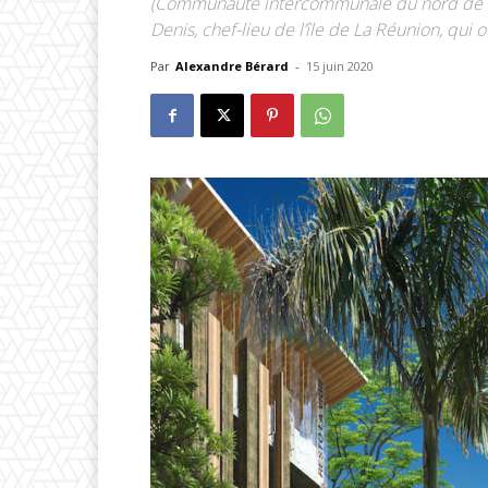
(Communauté intercommunale du nord de La 
Denis, chef-lieu de l’île de La Réunion, qui 
Par
Alexandre Bérard
-
15 juin 2020