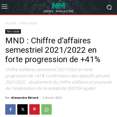
Accueil
Non classé
Non classé
MND : Chiffre d’affaires
semestriel 2021/2022 en
forte progression de +41%
Chiffre d’affaires semestriel 2021/2022 en forte
progression de +41% Confirmation des objectifs annuels
2021/2022 : doublement du chiffre d’affaires et poursuite
de l’amélioration de la rentabilité (EBITDA ajusté)
Par
Alexandre Bérard
-
2 février 2022