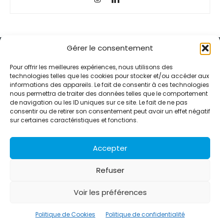
Gérer le consentement
Pour offrir les meilleures expériences, nous utilisons des
technologies telles que les cookies pour stocker et/ou accéder aux
informations des appareils. Le fait de consentir à ces technologies
Alternative Média est une agence de relations presse et de
nous permettra de traiter des données telles que le comportement
relations publiques basée à Grenoble. Depuis 1995, elle conçoit et
de navigation ou les ID uniques sur ce site. Le fait de ne pas
pilote des stratégies de visibilité en France et à l’international
consentir ou de retirer son consentement peut avoir un effet négatif
grâce à un réseau d’agences partenaires.
sur certaines caractéristiques et fonctions.
Contactez-nous :
info@alternativemedia.fr
Accepter
Refuser
Voir les préférences
© Copyright - Alternative Média
2026
Clients
Contact
International
Références
Politique de Cookies
Politique de confidentialité
Politique de confidentialité
Politique de Cookies