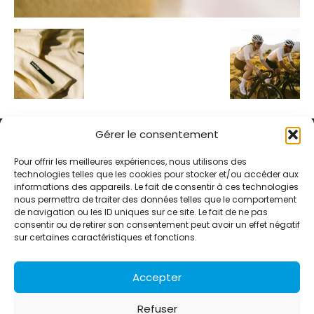
Gérer le consentement
Pour offrir les meilleures expériences, nous utilisons des
technologies telles que les cookies pour stocker et/ou accéder aux
informations des appareils. Le fait de consentir à ces technologies
Alternative Média est une agence de relations presse et de
nous permettra de traiter des données telles que le comportement
relations publiques basée à Grenoble. Depuis 1995, elle conçoit et
de navigation ou les ID uniques sur ce site. Le fait de ne pas
pilote des stratégies de visibilité en France et à l’international
consentir ou de retirer son consentement peut avoir un effet négatif
grâce à un réseau d’agences partenaires.
sur certaines caractéristiques et fonctions.
Contactez-nous :
info@alternativemedia.fr
Accepter
Refuser