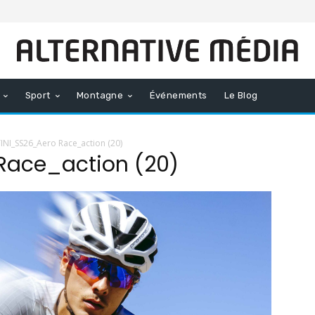
Sport
Montagne
Événements
Le Blog
INI_SS26_Aero Race_action (20)
Race_action (20)