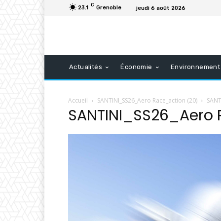
C
23.1
Grenoble
jeudi 6 août 2026
Actualités
Économie
Environnement
Accueil
SANTINI_SS26_Aero Race_action (20)
SANT
SANTINI_SS26_Aero 