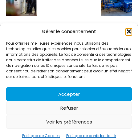
Gérer le consentement
Pour offrir les meilleures expériences, nous utilisons des
technologies telles que les cookies pour stocker et/ou accéder aux
informations des appareils. Le fait de consentir à ces technologies
Alternative Média est une agence de relations presse et de
nous permettra de traiter des données telles que le comportement
relations publiques basée à Grenoble. Depuis 1995, elle conçoit et
de navigation ou les ID uniques sur ce site. Le fait de ne pas
pilote des stratégies de visibilité en France et à l’international
consentir ou de retirer son consentement peut avoir un effet négatif
grâce à un réseau d’agences partenaires.
sur certaines caractéristiques et fonctions.
Contactez-nous :
info@alternativemedia.fr
Accepter
Refuser
Voir les préférences
© Copyright - Alternative Média
2026
Clients
Contact
International
Références
Politique de Cookies
Politique de confidentialité