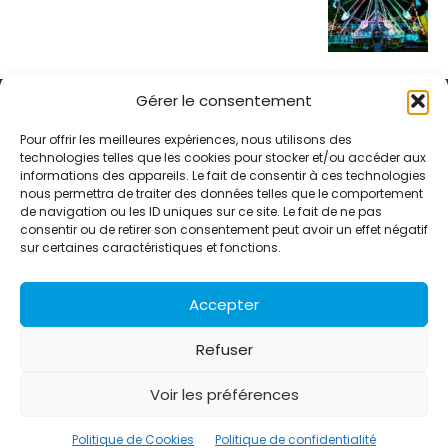
Gérer le consentement
Pour offrir les meilleures expériences, nous utilisons des
technologies telles que les cookies pour stocker et/ou accéder aux
informations des appareils. Le fait de consentir à ces technologies
Alternative Média est une agence de relations presse et de
nous permettra de traiter des données telles que le comportement
relations publiques basée à Grenoble. Depuis 1995, elle conçoit et
de navigation ou les ID uniques sur ce site. Le fait de ne pas
pilote des stratégies de visibilité en France et à l’international
consentir ou de retirer son consentement peut avoir un effet négatif
grâce à un réseau d’agences partenaires.
sur certaines caractéristiques et fonctions.
Contactez-nous :
info@alternativemedia.fr
Accepter
Refuser
Voir les préférences
© Copyright - Alternative Média
2026
Clients
Contact
International
Références
Politique de Cookies
Politique de confidentialité