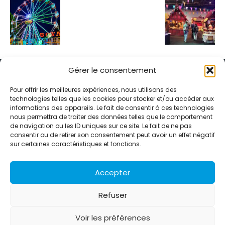
Gérer le consentement
Pour offrir les meilleures expériences, nous utilisons des
technologies telles que les cookies pour stocker et/ou accéder aux
informations des appareils. Le fait de consentir à ces technologies
Alternative Média est une agence de relations presse et de
nous permettra de traiter des données telles que le comportement
relations publiques basée à Grenoble. Depuis 1995, elle conçoit et
de navigation ou les ID uniques sur ce site. Le fait de ne pas
pilote des stratégies de visibilité en France et à l’international
consentir ou de retirer son consentement peut avoir un effet négatif
grâce à un réseau d’agences partenaires.
sur certaines caractéristiques et fonctions.
Contactez-nous :
info@alternativemedia.fr
Accepter
Refuser
Voir les préférences