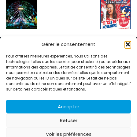
Gérer le consentement
Pour offrir les meilleures expériences, nous utilisons des
technologies telles que les cookies pour stocker et/ou accéder aux
informations des appareils. Le fait de consentir à ces technologies
Alternative Média est une agence de relations presse et de
nous permettra de traiter des données telles que le comportement
relations publiques basée à Grenoble. Depuis 1995, elle conçoit et
de navigation ou les ID uniques sur ce site. Le fait de ne pas
pilote des stratégies de visibilité en France et à l’international
consentir ou de retirer son consentement peut avoir un effet négatif
grâce à un réseau d’agences partenaires.
sur certaines caractéristiques et fonctions.
Contactez-nous :
info@alternativemedia.fr
Accepter
Refuser
Voir les préférences