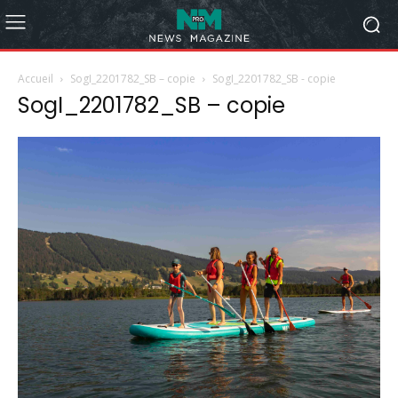
Accueil
SogI_2201782_SB – copie
SogI_2201782_SB - copie
SogI_2201782_SB – copie