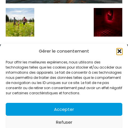
Gérer le consentement
Pour offrir les meilleures expériences, nous utilisons des
technologies telles que les cookies pour stocker et/ou accéder aux
informations des appareils. Le fait de consentir à ces technologies
Alternative Média est une agence de relations presse et de
nous permettra de traiter des données telles que le comportement
relations publiques basée à Grenoble. Depuis 1995, elle conçoit et
de navigation ou les ID uniques sur ce site. Le fait de ne pas
pilote des stratégies de visibilité en France et à l’international
consentir ou de retirer son consentement peut avoir un effet négatif
grâce à un réseau d’agences partenaires.
sur certaines caractéristiques et fonctions.
Contactez-nous :
info@alternativemedia.fr
Accepter
Refuser