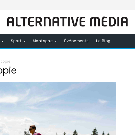
Sport
Montagne
Événements
Le Blog
 copie
opie