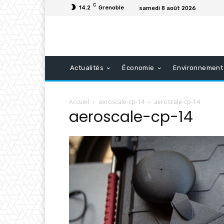
C
14.2
Grenoble
samedi 8 août 2026
Actualités
Économie
Environnement
Accueil
aeroscale-cp-14
aeroscale-cp-14
aeroscale-cp-14