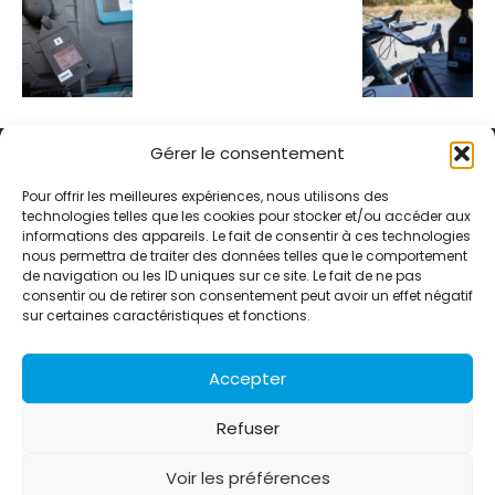
Gérer le consentement
Pour offrir les meilleures expériences, nous utilisons des
technologies telles que les cookies pour stocker et/ou accéder aux
informations des appareils. Le fait de consentir à ces technologies
Alternative Média est une agence de relations presse et de
nous permettra de traiter des données telles que le comportement
relations publiques basée à Grenoble. Depuis 1995, elle conçoit et
de navigation ou les ID uniques sur ce site. Le fait de ne pas
pilote des stratégies de visibilité en France et à l’international
consentir ou de retirer son consentement peut avoir un effet négatif
grâce à un réseau d’agences partenaires.
sur certaines caractéristiques et fonctions.
Contactez-nous :
info@alternativemedia.fr
Accepter
Refuser
Voir les préférences